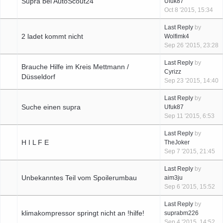
Supra bei AutoScout24
Ufuk87
Oct 8 '2015, 15:34
Last Reply
by
2 ladet kommt nicht
Wolfimk4
Sep 26 '2015, 23:28
Last Reply
by
Brauche Hilfe im Kreis Mettmann /
Cyrizz
Düsseldorf
Sep 23 '2015, 14:40
Last Reply
by
Suche einen supra
Ufuk87
Sep 11 '2015, 6:53
Last Reply
by
H I L F E
TheJoker
Sep 7 '2015, 21:45
Last Reply
by
Unbekanntes Teil vom Spoilerumbau
aim3ju
Sep 6 '2015, 15:52
Last Reply
by
klimakompressor springt nicht an !hilfe!
suprabm226
Sep 4 '2015, 14:52