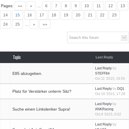
Supra generations
Pages:
««
«
...
6
7
8
9
10
11
12
13
14
15
16
17
18
19
20
21
22
23
24
25
...
»
»»
Topic
Last Reply
Last Reply
by
E85 abzugeben.
STEFF84
Oct 11 '2015, 19:55
Last Reply
by
DQ1
Platz für Verstärker unterm Sitz?
Oct 10 '2015, 17:28
Last Reply
by
Suche einen Linkslenker Supra!
ANKRacing
Oct 9 '2015, 0:02
Last Reply
by