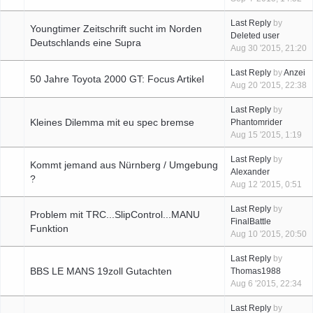
Last Reply
by
Youngtimer Zeitschrift sucht im Norden
Deleted user
Deutschlands eine Supra
Aug 30 '2015, 21:20
Last Reply
by
Anzei
50 Jahre Toyota 2000 GT: Focus Artikel
Aug 20 '2015, 22:38
Last Reply
by
Kleines Dilemma mit eu spec bremse
Phantomrider
Aug 15 '2015, 1:19
Last Reply
by
Kommt jemand aus Nürnberg / Umgebung
Alexander
?
Aug 12 '2015, 0:51
Last Reply
by
Problem mit TRC...SlipControl...MANU
FinalBattle
Funktion
Aug 10 '2015, 20:50
Last Reply
by
BBS LE MANS 19zoll Gutachten
Thomas1988
Aug 6 '2015, 22:34
Last Reply
by