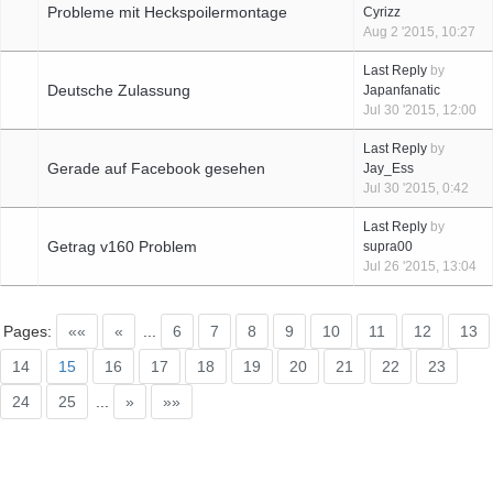
Probleme mit Heckspoilermontage
Cyrizz
Aug 2 '2015, 10:27
Last Reply
by
Deutsche Zulassung
Japanfanatic
Jul 30 '2015, 12:00
Last Reply
by
Gerade auf Facebook gesehen
Jay_Ess
Jul 30 '2015, 0:42
Last Reply
by
Getrag v160 Problem
supra00
Jul 26 '2015, 13:04
Pages:
««
«
...
6
7
8
9
10
11
12
13
14
15
16
17
18
19
20
21
22
23
24
25
...
»
»»