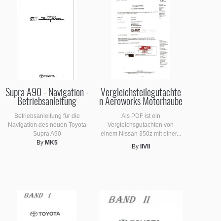
Supra A90 - Navigation -
Vergleichsteilegutachte
Betriebsanleitung
n Aeroworks Motorhaube
Betriebsanleitung für die
Als PDF ist ein
Navigation des neuen Toyota
Vergleichsgutachten von
Supra A90
einem Nissan 350z mit einer...
By
MK5
By
IIVII