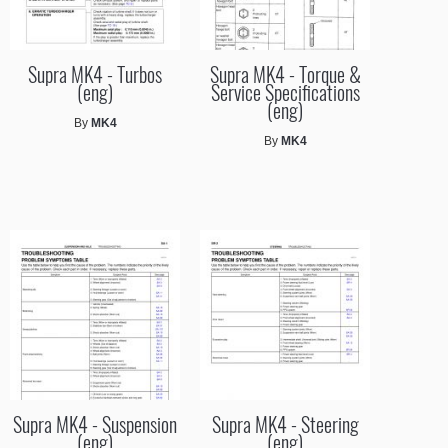
Supra MK4 - Turbos
Supra MK4 - Torque &
(eng)
Service Specifications
(eng)
By
MK4
By
MK4
Supra MK4 - Suspension
Supra MK4 - Steering
(eng)
(eng)