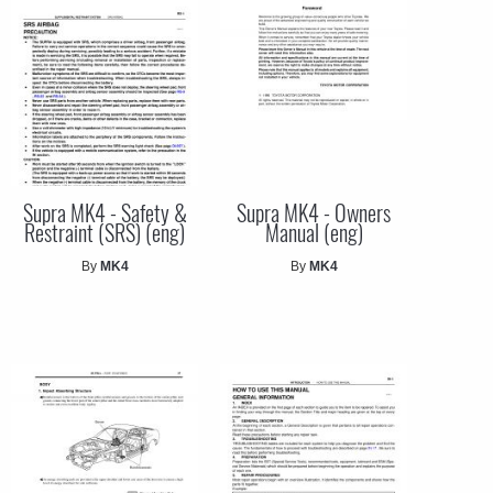
Supra MK4 - Safety &
Supra MK4 - Owners
Restraint (SRS) (eng)
Manual (eng)
By
MK4
By
MK4