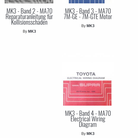
MK3 - Band 2 - MA70
MK3 - Band 3 - MA70
Reparaturanleitung für
7M-GE - 7M-GTE Motor
Kollisionsschäden
By
MK3
By
MK3
MK3 - Band 4 - MA70
Electrical Wiring
Diagram
By
MK3