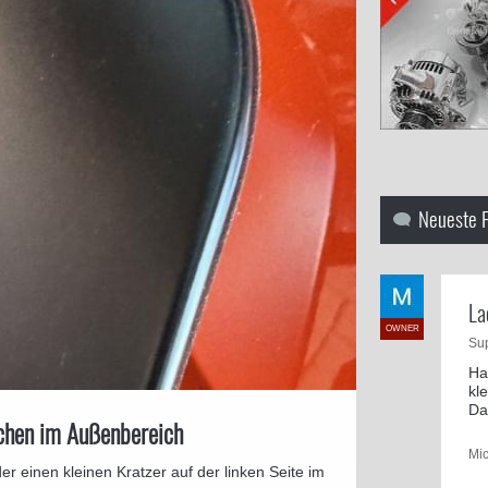
Neueste 
La
OWNER
Su
Ha
kl
Da
ächen im Außenbereich
Mi
er einen kleinen Kratzer auf der linken Seite im