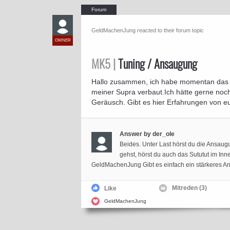
GeldMachenJung reacted to their forum topic
OWNER
MK5 |
Tuning / Ansaugung
Hallo zusammen, ich habe momentan das M
meiner Supra verbaut.Ich hätte gerne noc
Geräusch. Gibt es hier Erfahrungen von eure
Answer by der_ole
Beides. Unter Last hörst du die Ansa
gehst, hörst du auch das Sututut im In
GeldMachenJung Gibt es einfach ein stärkeres A
Mitreden (3)
Like
GeldMachenJung