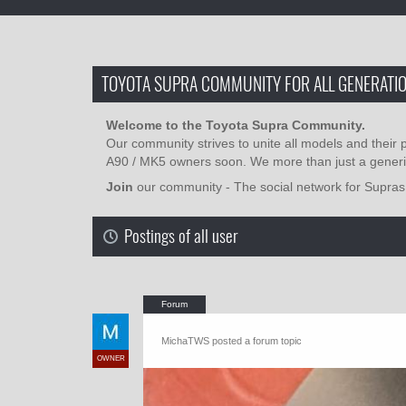
TOYOTA SUPRA COMMUNITY FOR ALL GENERATIO
Welcome to the Toyota Supra Community.
Our community strives to unite all models and their 
A90 / MK5 owners soon. We more than just a generi
Join
our community - The social network for Supras
Postings of all user
MichaTWS posted a forum topic
OWNER