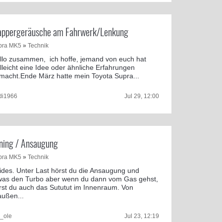
appergeräusche am Fahrwerk/Lenkung
pra MK5
»
Technik
llo zusammen, ich hoffe, jemand von euch hat
elleicht eine Idee oder ähnliche Erfahrungen
macht.Ende März hatte mein Toyota Supra...
di1966
Jul 29, 12:00
ning / Ansaugung
pra MK5
»
Technik
ides. Unter Last hörst du die Ansaugung und
was den Turbo aber wenn du dann vom Gas gehst,
rst du auch das Sututut im Innenraum. Von
außen...
r_ole
Jul 23, 12:19