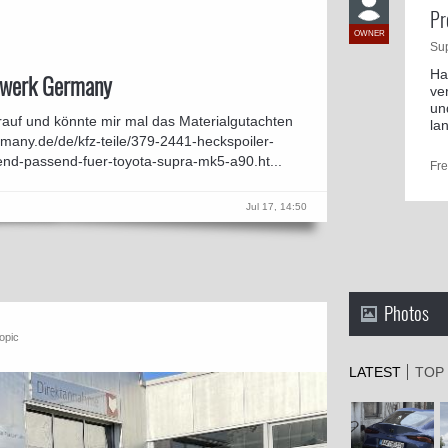
Pr
OWNER
Su
Ha
nwerk Germany
ve
un
rauf und könnte mir mal das Materialgutachten
lan
any.de/de/kfz-teile/379-2441-heckspoiler-
end-passend-fuer-toyota-supra-mk5-a90.ht...
Fr
Jul 17, 14:50
Photos
topic
LATEST
TOP