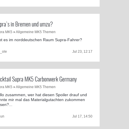
pra`s in Bremen und umzu?
pra MK5
»
Allgemeine MK5 Themen
bt es im norddeutschen Raum Supra-Fahrer?
r_ole
Jul 23, 12:17
cktail Supra MK5 Carbonwerk Germany
pra MK5
»
Allgemeine MK5 Themen
llo zusammen, wer hat diesen Spoiler drauf und
nnte mir mal das Materialgutachten zukommen
ssen?...
gun
Jul 17, 14:50