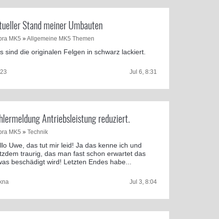
tueller Stand meiner Umbauten
pra MK5
»
Allgemeine MK5 Themen
s sind die originalen Felgen in schwarz lackiert.
i23
Jul 6, 8:31
hlermeldung Antriebsleistung reduziert.
pra MK5
»
Technik
llo Uwe, das tut mir leid! Ja das kenne ich und
otzdem traurig, das man fast schon erwartet das
was beschädigt wird! Letzten Endes habe...
kna
Jul 3, 8:04