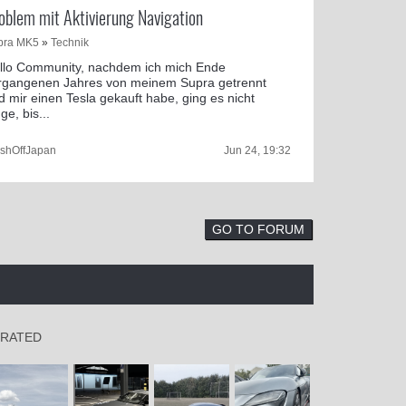
oblem mit Aktivierung Navigation
pra MK5
»
Technik
llo Community, nachdem ich mich Ende
rgangenen Jahres von meinem Supra getrennt
d mir einen Tesla gekauft habe, ging es nicht
ge, bis...
eshOffJapan
Jun 24, 19:32
GO TO FORUM
 RATED