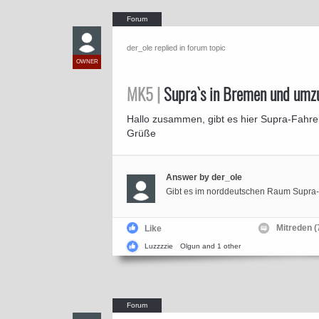
der_ole replied in forum topic
OWNER
MK5 |
Supra`s in Bremen und umz
Hallo zusammen, gibt es hier Supra-Fahr
Grüße
Answer by der_ole
Gibt es im norddeutschen Raum Supra
Mitreden (
Like
Luzzzzie
Olgun
and 1 other