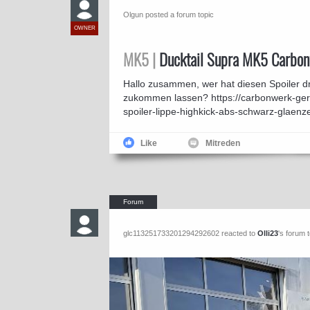
Olgun posted a forum topic
OWNER
MK5 |
Ducktail Supra MK5 Carbo
Hallo zusammen, wer hat diesen Spoiler d
zukommen lassen? https://carbonwerk-germ
spoiler-lippe-highkick-abs-schwarz-glaenz
Like
Mitreden
glc113251733201294292602 reacted to
Olli23
's forum 