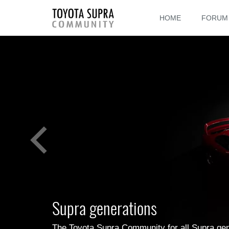
HOME
FORUM
Supra generations
The Toyota Supra Community for all Supra ge