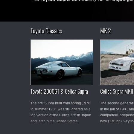
Toyota Classics
MK 2
Toyota 2000GT & Celica Supra
Celica Supra MKI
The first Supra built from spring 1978
The second generat
to summer 1981 was still offered as a
in the fall of 1981 a
top version of the Celica first in Japan
completely independe
and later in the United States.
new (170 hp) 6-cylin