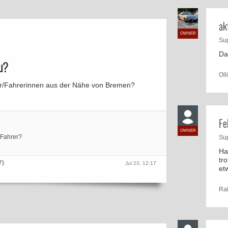
ak
OWNER
Su
Da
u?
Oll
er/Fahrerinnen aus der Nähe von Bremen?
Fe
OWNER
-Fahrer?
Su
Ha
tr
7)
Jul 23, 12:17
et
Ra