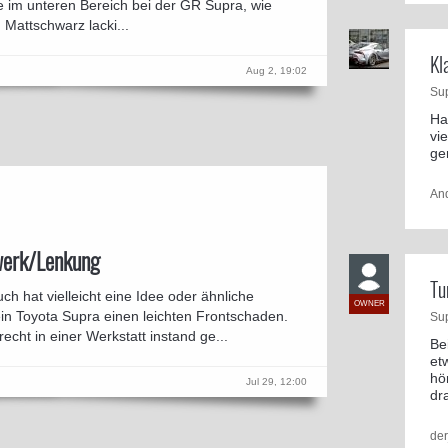
le im unteren Bereich bei der GR Supra, wie
n Mattschwarz lacki...
Kl
Aug 2, 19:02
Su
Ha
vi
ge
An
werk/Lenkung
Tu
h hat vielleicht eine Idee oder ähnliche
OWNER
n Toyota Supra einen leichten Frontschaden.
Su
ht in einer Werkstatt instand ge...
Be
et
hö
Jul 29, 12:00
dr
de