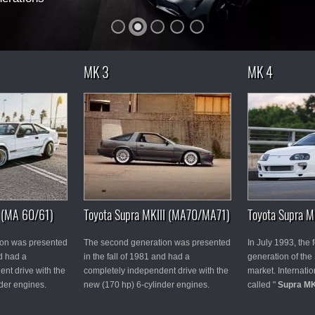
MK 3
MK 4
I (MA 60/61)
Toyota Supra MKIII (MA70/MA71)
Toyota Supra M
ion was presented
The second generation was presented
In July 1993, the f
nd had a
in the fall of 1981 and had a
generation of the
nt drive with the
completely independent drive with the
market. Internation
der engines.
new (170 hp) 6-cylinder engines.
called "
Supra M