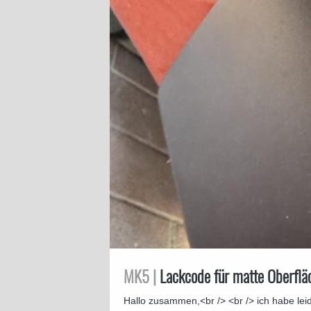
MK5 |
Lackcode für matte Oberfl
Hallo zusammen,<br /> <br /> ich habe leid