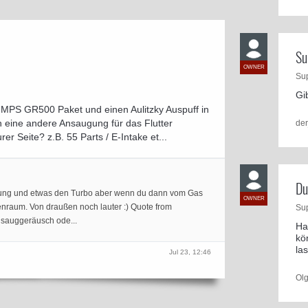
Su
OWNER
Su
Gi
PS GR500 Paket und einen Aulitzky Auspuff in
h eine andere Ansaugung für das Flutter
de
r Seite? z.B. 55 Parts / E-Intake et...
Du
ugung und etwas den Turbo aber wenn du dann vom Gas
OWNER
nenraum. Von draußen noch lauter :) Quote from
Su
nsauggeräusch ode...
Ha
kö
la
Jul 23, 12:46
Ol