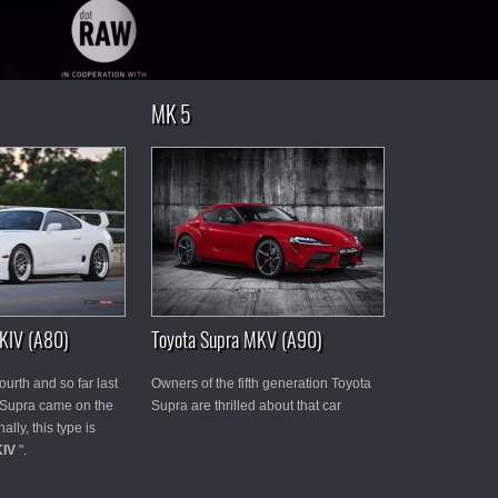
MK 5
KIV (A80)
Toyota Supra MKV (A90)
ourth and so far last
Owners of the fifth generation Toyota
 Supra came on the
Supra are thrilled about that car
ally, this type is
KIV
".