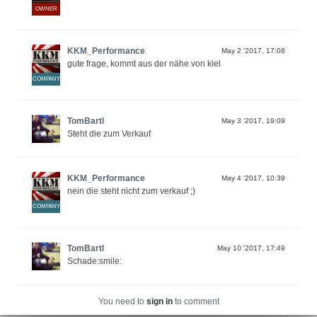
OWNER
KKM_Performance
May 2 '2017, 17:08
gute frage, kommt aus der nähe von kiel
COMPANY
TomBartl
May 3 '2017, 19:09
Steht die zum Verkauf
KKM_Performance
May 4 '2017, 10:39
nein die steht nicht zum verkauf ;)
COMPANY
TomBartl
May 10 '2017, 17:49
Schade:smile:
You need to
sign in
to comment