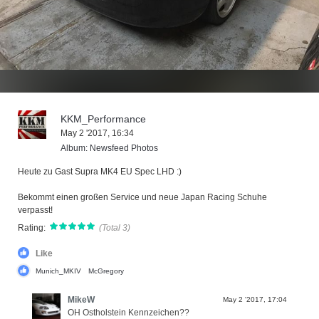
KKM_Performance
May 2 '2017, 16:34
Album: Newsfeed Photos
Heute zu Gast Supra MK4 EU Spec LHD :)
Bekommt einen großen Service und neue Japan Racing Schuhe
verpasst!
Rating:
(Total 3)
Like
Munich_MKIV
McGregory
MikeW
May 2 '2017, 17:04
OH Ostholstein Kennzeichen??