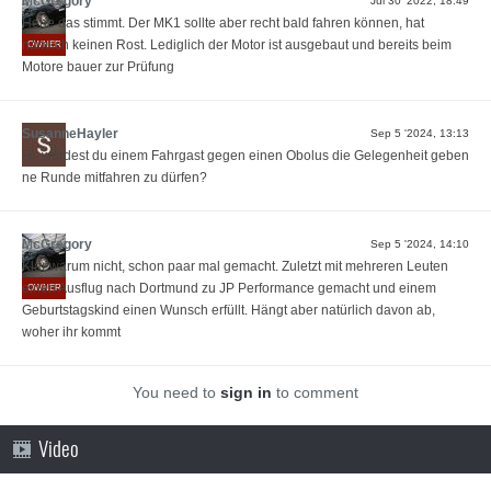
McGregory
Jul 30 '2022, 18:49
Hehe das stimmt. Der MK1 sollte aber recht bald fahren können, hat
nämlich keinen Rost. Lediglich der Motor ist ausgebaut und bereits beim
OWNER
Motore bauer zur Prüfung
SusanneHayler
Sep 5 '2024, 13:13
Hi, würdest du einem Fahrgast gegen einen Obolus die Gelegenheit geben
ne Runde mitfahren zu dürfen?
McGregory
Sep 5 '2024, 14:10
Klar warum nicht, schon paar mal gemacht. Zuletzt mit mehreren Leuten
einen Ausflug nach Dortmund zu JP Performance gemacht und einem
OWNER
Geburtstagskind einen Wunsch erfüllt. Hängt aber natürlich davon ab,
woher ihr kommt
You need to
sign in
to comment
Video