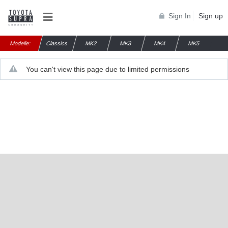
Sign In
Sign up
Modelle:
Classics
MK2
MK3
MK4
MK5
You can't view this page due to limited permissions