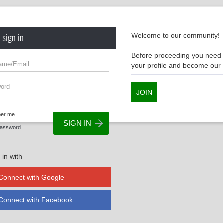
 sign in
Welcome to our community!
Before proceeding you need t
your profile and become ou
JOIN
er me
Password
 in with
Connect with Google
Connect with Facebook