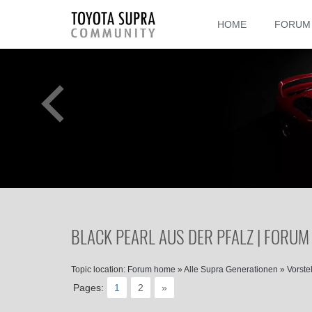
HOME
FORUM
BLACK PEARL AUS DER PFALZ | FORUM
Topic location:
Forum home
»
Alle Supra Generationen
»
Vorste
Pages:
1
2
»