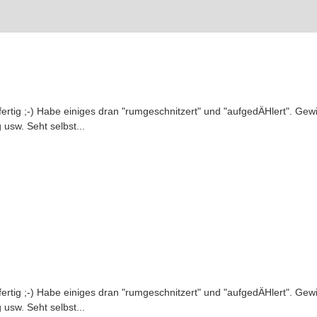
ch fertig ;-) Habe einiges dran "rumgeschnitzert" und "aufgedÄHlert". Ge
 usw. Seht selbst...
ch fertig ;-) Habe einiges dran "rumgeschnitzert" und "aufgedÄHlert". Ge
 usw. Seht selbst...