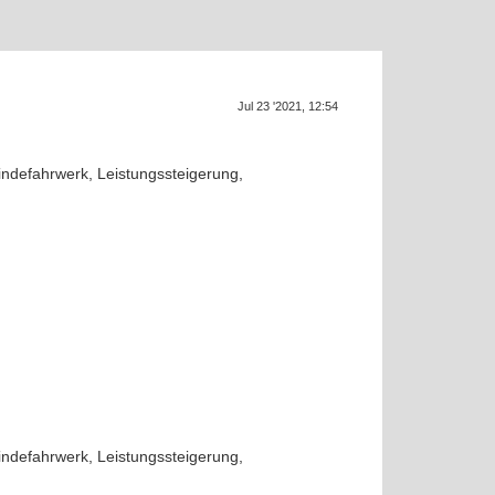
Supra ge
SU
Jul 23 '2021, 12:54
windefahrwerk, Leistungssteigerung,
windefahrwerk, Leistungssteigerung,