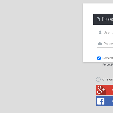
Please
Rememb
Forgot 
or sign