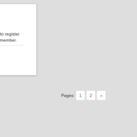
o register
r member.
Pages:
1
2
»