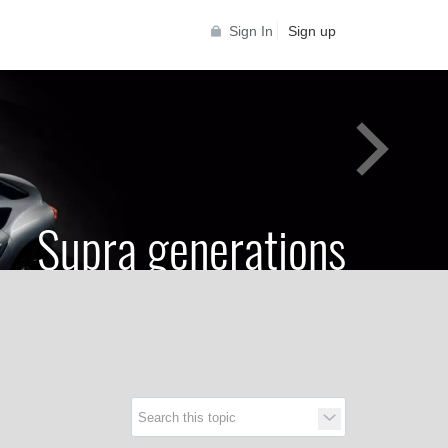
Sign In
Sign up
Supra generations
 Toyota Supra Community for all Supra
generations