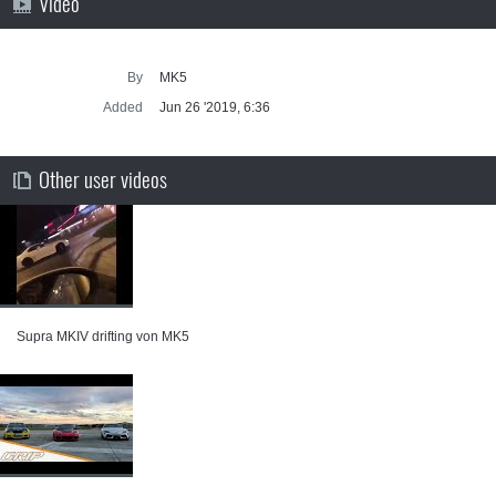
Video
By
MK5
Added
Jun 26 '2019, 6:36
Other user videos
Supra MKIV drifting von MK5