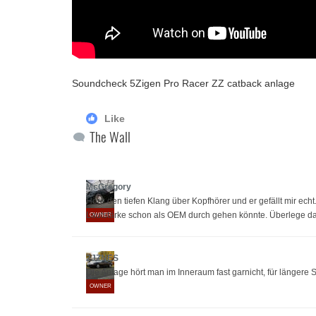
Soundcheck 5Zigen Pro Racer ZZ catback anlage
Like
The Wall
McGregory
Höre den tiefen Klang über Kopfhörer und er gefällt mir ech
Lautstärke schon als OEM durch gehen könnte. Überlege da
OWNER
2JZNES
Die Anlage hört man im Inneraum fast garnicht, für längere 
OWNER