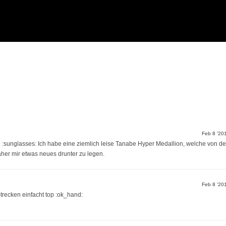
Feb 8 '20
t. :sunglasses: Ich habe eine ziemlich leise Tanabe Hyper Medallion, welche von de
her mir etwas neues drunter zu legen.
Feb 8 '20
Strecken einfacht top :ok_hand: