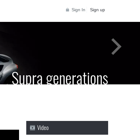
Sign In
Sign up
Supra generations
 Toyota Supra Community for all Supra
generations
Video