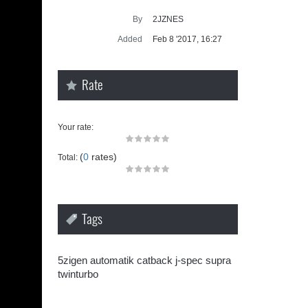
Supra ge
By
2JZNES
SUP
Added
Feb 8 '2017, 16:27
Rate
Your rate:
(
0
rates)
Total:
f
Tags
5zigen
automatik
catback
j-spec
supra
twinturbo