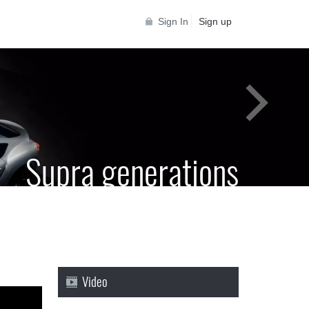
Sign In
Sign up
Supra generations
 Toyota Supra Community for all Supra
generations
Video