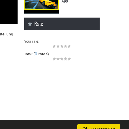
A90
Rate
tellung
Your rate:
(
0
rates)
Total:
Ok, verstanden