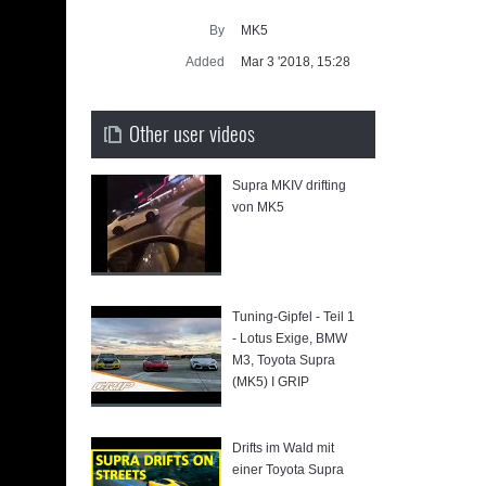
Supra ge
By
MK5
SU
Added
Mar 3 '2018, 15:28
Other user videos
Supra MKIV drifting
von MK5
Tuning-Gipfel - Teil 1
e
- Lotus Exige, BMW
M3, Toyota Supra
(MK5) I GRIP
Drifts im Wald mit
einer Toyota Supra