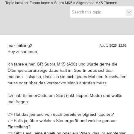
Topic location:
Forum home
»
Supra MK5
»
Allgemeine MK5 Themen
upra generations
maximiliang2
Aug 1 '2025, 12:53
Hey zusammen,
ich fahre einen GR Supra MK5 (A90) und würde gerne die
Öltemperaturanzeige dauerhaft im Sportmodus sichtbar
machen – also so, dass ich sie nicht jedes Mal neu freischalten
muss oder über das versteckte Menü aufrufen muss.
Ich hab BimmerCode am Start (inkl. Expert Mode) und wollte
mal fragen:
👉 Hat das jemand von euch bereits erfolgreich codiert?
👉 Falls ja, über welches Steuergerät und welche genaue
Einstellung?
👉 Gibt’s evtl. eine Anleitung oder ein Video, das ihr empfehlen