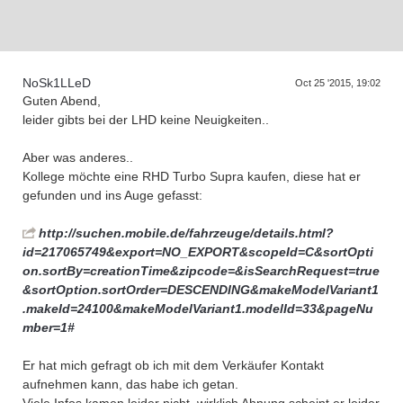
Supra generations
NoSk1LLeD
Oct 25 '2015, 19:02
Guten Abend,
leider gibts bei der LHD keine Neuigkeiten..
Aber was anderes..
Kollege möchte eine RHD Turbo Supra kaufen, diese hat er
gefunden und ins Auge gefasst:
http://suchen.mobile.de/fahrzeuge/details.html?
id=217065749&export=NO_EXPORT&scopeId=C&sortOpti
on.sortBy=creationTime&zipcode=&isSearchRequest=true
&sortOption.sortOrder=DESCENDING&makeModelVariant1
.makeId=24100&makeModelVariant1.modelId=33&pageNu
mber=1#
Er hat mich gefragt ob ich mit dem Verkäufer Kontakt
aufnehmen kann, das habe ich getan.