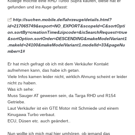
Kollege möchte eine RHD Turbo Supra kaufen, diese hat er
gefunden und ins Auge gefasst:
http://suchen.mobile.de/fahrzeuge/details.html?
id=217065749&export=NO_EXPORT&scopeId=C&sortOpti
on.sortBy=creationTime&zipcode=&isSearchRequest=true
&sortOption.sortOrder=DESCENDING&makeModelVariant1
.makeId=24100&makeModelVariant1.modelId=33&pageNu
mber=1#
Er hat mich gefragt ob ich mit dem Verkäufer Kontakt
aufnehmen kann, das habe ich getan.
Viele Infos kamen leider nicht, wirklich Ahnung scheint er leider
nicht zu haben.
Was ich sehe:
Muss Sauger AT gewesen sein, da Targa RHD und R154
Getriebe.
Laut Verkäufer ist ein GTE Motor mit Schmiede und einem
Kinugawa Turbo verbaut.
ECU, Düsen etc. auch geändert..
Nun wollte ich mich mal hier umhören, ob jemand das