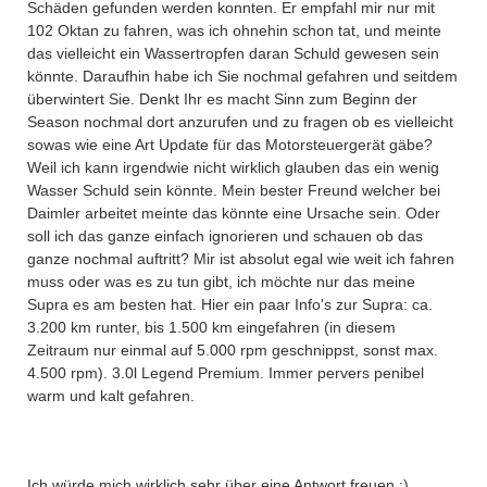
Schäden gefunden werden konnten. Er empfahl mir nur mit
102 Oktan zu fahren, was ich ohnehin schon tat, und meinte
das vielleicht ein Wassertropfen daran Schuld gewesen sein
könnte. Daraufhin habe ich Sie nochmal gefahren und seitdem
überwintert Sie. Denkt Ihr es macht Sinn zum Beginn der
Season nochmal dort anzurufen und zu fragen ob es vielleicht
sowas wie eine Art Update für das Motorsteuergerät gäbe?
Weil ich kann irgendwie nicht wirklich glauben das ein wenig
Wasser Schuld sein könnte. Mein bester Freund welcher bei
Daimler arbeitet meinte das könnte eine Ursache sein. Oder
soll ich das ganze einfach ignorieren und schauen ob das
ganze nochmal auftritt? Mir ist absolut egal wie weit ich fahren
muss oder was es zu tun gibt, ich möchte nur das meine
Supra es am besten hat. Hier ein paar Info's zur Supra: ca.
3.200 km runter, bis 1.500 km eingefahren (in diesem
Zeitraum nur einmal auf 5.000 rpm geschnippst, sonst max.
4.500 rpm). 3.0l Legend Premium. Immer pervers penibel
warm und kalt gefahren.
Ich würde mich wirklich sehr über eine Antwort freuen :)