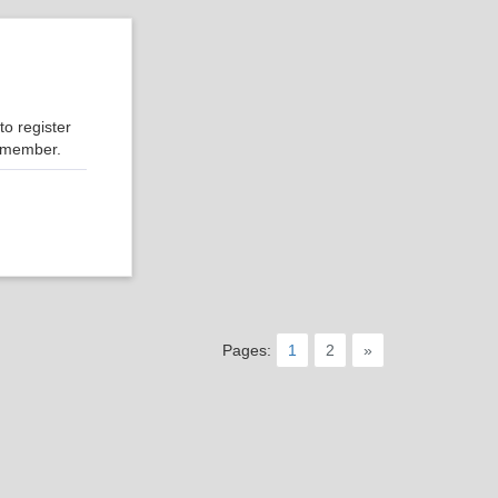
o register
r member.
Pages:
1
2
»