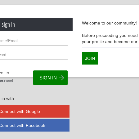
 sign in
Welcome to our community!
Before proceeding you need t
your profile and become ou
JOIN
er me
Password
 in with
Connect with Google
Connect with Facebook