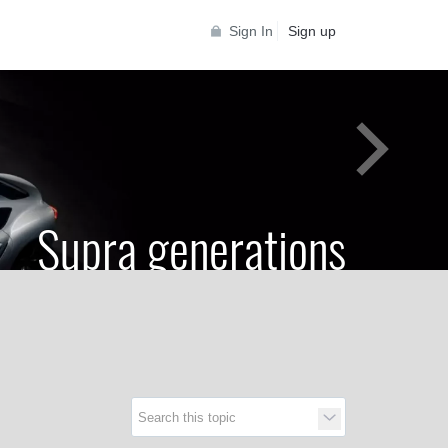
Sign In
Sign up
Supra generations
 Toyota Supra Community for all Supra
generations