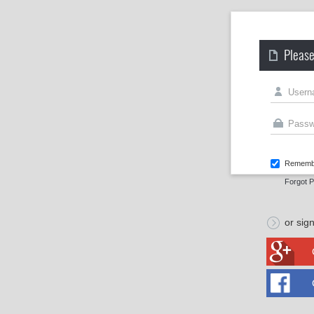
Please
Rememb
Forgot 
or sign