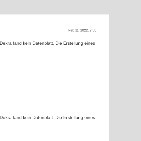
Supra g
SU
Feb 11 '2022, 7:55
ekra fand kein Datenblatt. Die Erstellung eines
ekra fand kein Datenblatt. Die Erstellung eines