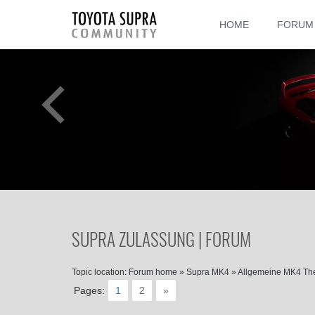
HOME
FORUM
SUPRA ZULASSUNG | FORUM
Topic location:
Forum home
»
Supra MK4
»
Allgemeine MK4 T
Pages:
1
2
»