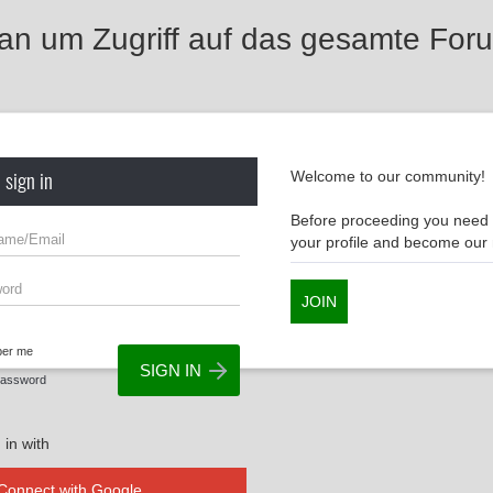
 an um Zugriff auf das gesamte For
 sign in
Welcome to our community!
Before proceeding you need t
your profile and become ou
JOIN
er me
Password
 in with
Connect with Google