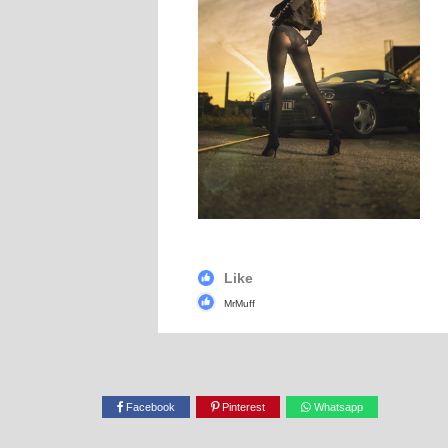
Like
MrMuff
Facebook
Pinterest
Whatsapp