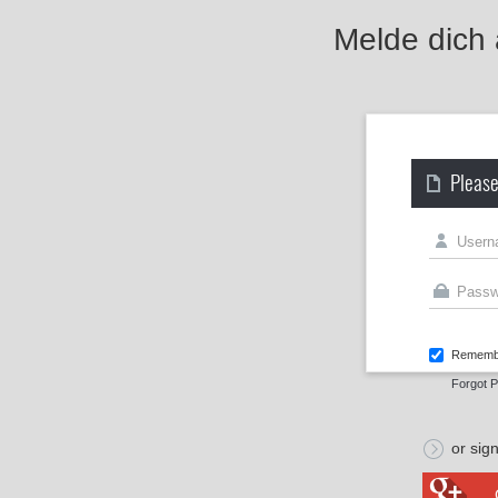
Melde dich
Please
Rememb
Forgot 
or sign