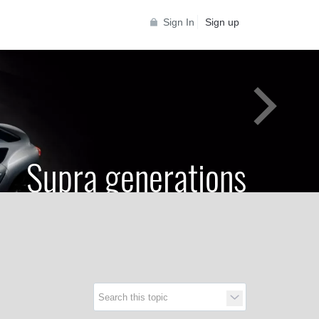
Sign In
Sign up
Supra generations
 Toyota Supra Community for all Supra
generations