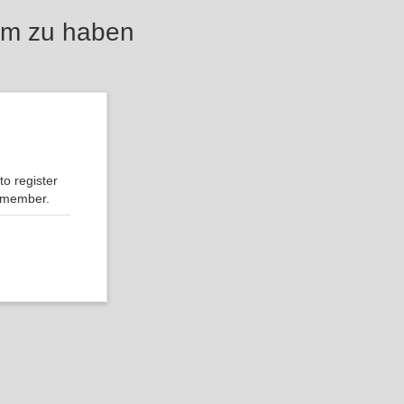
um zu haben
o register
r member.