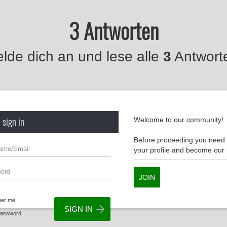
3 Antworten
lde dich an und lese alle
3
Antwort
 sign in
Welcome to our community!
Before proceeding you need t
your profile and become ou
JOIN
er me
Password