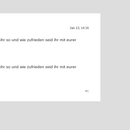
Supra ge
SUP
Jan 13, 14:16
r so und wie zufrieden seid ihr mit eurer
r so und wie zufrieden seid ihr mit eurer
f
#1