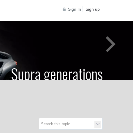
Sign In
Sign up
Supra generations
 Toyota Supra Community for all Supra
generations