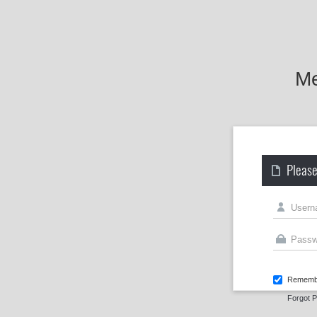
Me
Please
Rememb
Forgot 