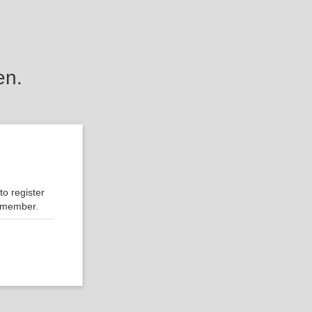
en.
o register
r member.