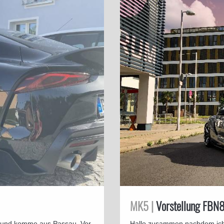
MK5 |
Vorstellung FBN
i und komme aus Passau. Vor
Hallo zusammen,nachdem ich 