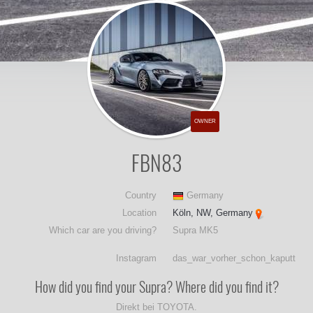
OWNER
FBN83
Country
Germany
Location
Köln, NW, Germany
Which car are you driving?
Supra MK5
Instagram
das_war_vorher_schon_kaputt
How did you find your Supra? Where did you find it?
Direkt bei TOYOTA.