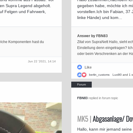
ten Supra Legend abgeholt.
gegeben habe, möchte ich mic
auf Felgen und Fahrwerk,
vorstellen.Ich bin Fabian, 37 J
linke Hände) und kom...
Answer by FBN83
Welche Komponenten hast du
Zitat von SupraNett Hallo, sieht ec
Einstellung denn eingetragen? Ich
oder beim Verschrenken an der Ha
Jun 22 '2021, 14:14
Like
berlin_customs
Luxi90
and 1 o
FBN83
replied in forum topic
MK5 |
Abgasanlage/ Do
Hallo, kann mir jemand seine