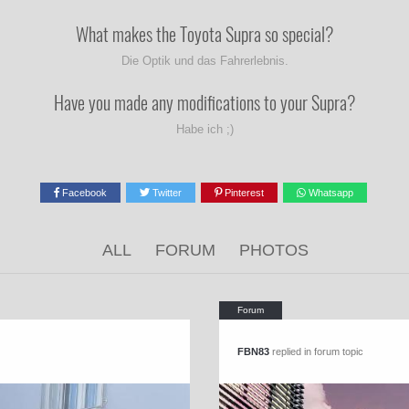
What makes the Toyota Supra so special?
Die Optik und das Fahrerlebnis.
Have you made any modifications to your Supra?
Habe ich ;)
Facebook
Twitter
Pinterest
Whatsapp
ALL
FORUM
PHOTOS
FBN83
replied in forum topic