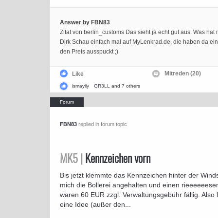
Answer by FBN83
Zitat von berlin_customs Das sieht ja echt gut aus. Was ha
Dirk Schau einfach mal auf MyLenkrad.de, die haben da ein
den Preis ausspuckt ;)
Mitreden (20)
Like
ismayily
GR3LL
and 7 others
FBN83
replied in forum topic
MK5 |
Kennzeichen vorn
Bis jetzt klemmte das Kennzeichen hinter der Wind
mich die Bollerei angehalten und einen rieeeeeese
waren 60 EUR zzgl. Verwaltungsgebühr fällig. Also
eine Idee (außer den...