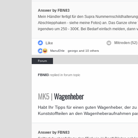
Answer by FBN83
Mein Händler fertigt für den Supra Nummernschildhalterun
Abschlepphaken - siehe meine Fotos) an. Das Ganze ohne 
irgendwo um 250 - 300€. Bei Bedarf einfach melden, dann ve
Mitreden (52)
Like
ManuEhle
georgo
and 10 others
FBN83
replied in forum topic
MK5 |
Wagenheber
Habt Ihr Tipps für einen guten Wagenheber, der z
Kunststoffteilen an den Wagenheberaufnahmen pa
Answer by FBN83