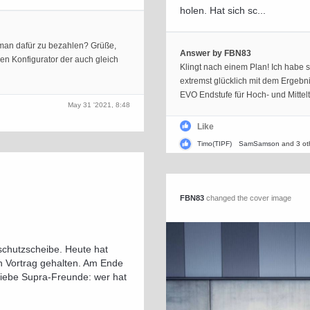
holen. Hat sich sc...
t man dafür zu bezahlen? Grüße,
Answer by FBN83
en Konfigurator der auch gleich
Klingt nach einem Plan! Ich habe 
extremst glücklich mit dem Ergeb
EVO Endstufe für Hoch- und Mittel
May 31 '2021, 8:48
Like
Timo(TIPF)
SamSamson
and 3 ot
FBN83
changed the cover image
schutzscheibe. Heute hat
n Vortrag gehalten. Am Ende
 liebe Supra-Freunde: wer hat