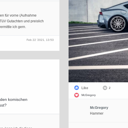
gen für vorne (Aufnahme
TüV Gutachten und preislich
rmittle ich gern.
Feb 22 '2021, 13:53
Like
2
McGregory
u den komischen
sst?
McGregory
Hammer