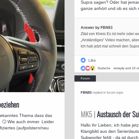
Supra sagen? Oder hat jeman
ganze anhört und ob es sich re
Answer by FBN83
Zitat von Kheio Es ist mehr oder we
„Anständiges“ Video machen, aber 
Ich hab jetzt mal schnell den Supr
Like
Dudsche
ismayily
and 10 o
FBN83
replied in forum topic
beziehen
MK5 |
Austausch der S
unbekanntes Thema dass das
. 🙄 Wie auch immer. Leider
Hallo ihr Lieben, ich habe jet
iziertes (aufpolstern/neu
Klangbild aus den Serienlauts
Subwoofer fehlt - da ist durc