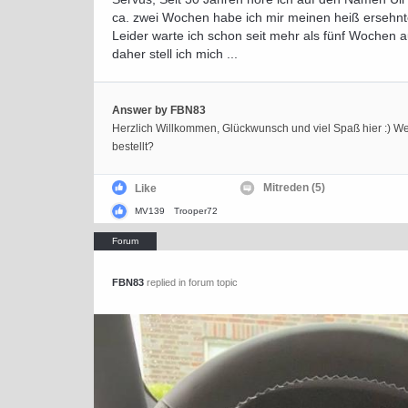
ca. zwei Wochen habe ich mir meinen heiß ersehn
Leider warte ich schon seit mehr als fünf Wochen 
daher stell ich mich ...
Answer by FBN83
Herzlich Willkommen, Glückwunsch und viel Spaß hier :) 
bestellt?
Mitreden (5)
Like
MV139
Trooper72
FBN83
replied in forum topic