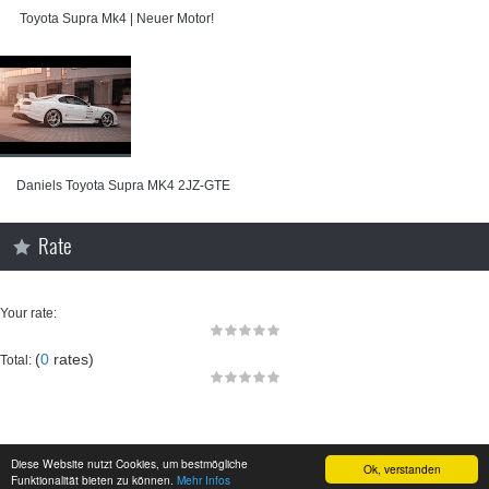
⁣ Toyota Supra Mk4 | Neuer Motor!
⁣Daniels Toyota Supra MK4 2JZ-GTE
Rate
Your rate:
(
0
rates)
Total:
Diese Website nutzt Cookies, um bestmögliche
Ok, verstanden
Funktionalität bieten zu können.
Mehr Infos