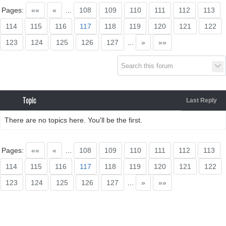
Pages:
««
«
...
108
109
110
111
112
113
114
115
116
117
118
119
120
121
122
123
124
125
126
127
...
»
»»
Topic
Last Reply
There are no topics here. You'll be the first.
Pages:
««
«
...
108
109
110
111
112
113
114
115
116
117
118
119
120
121
122
123
124
125
126
127
...
»
»»