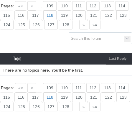
Supra generations
Pages:
««
«
...
109
110
111
112
113
114
115
116
117
118
119
120
121
122
123
124
125
126
127
128
...
»
»»
Topic
Last Reply
There are no topics here. You'll be the first.
Pages:
««
«
...
109
110
111
112
113
114
115
116
117
118
119
120
121
122
123
124
125
126
127
128
...
»
»»