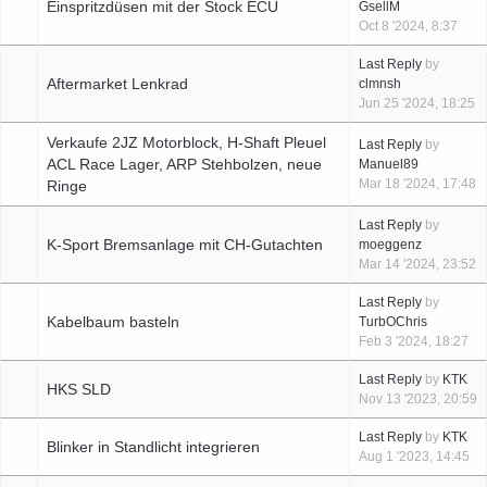
Einspritzdüsen mit der Stock ECU
GsellM
Oct 8 '2024, 8:37
Last Reply
by
Aftermarket Lenkrad
clmnsh
Jun 25 '2024, 18:25
Verkaufe 2JZ Motorblock, H-Shaft Pleuel
Last Reply
by
ACL Race Lager, ARP Stehbolzen, neue
Manuel89
Mar 18 '2024, 17:48
Ringe
Last Reply
by
K-Sport Bremsanlage mit CH-Gutachten
moeggenz
Mar 14 '2024, 23:52
Last Reply
by
Kabelbaum basteln
TurbOChris
Feb 3 '2024, 18:27
Last Reply
by
KTK
HKS SLD
Nov 13 '2023, 20:59
Last Reply
by
KTK
Blinker in Standlicht integrieren
Aug 1 '2023, 14:45