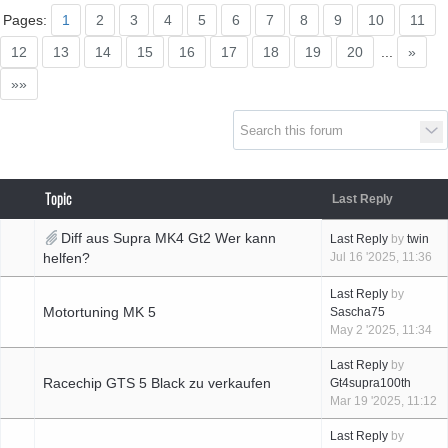
Pages:
1
2
3
4
5
6
7
8
9
10
11
12
13
14
15
16
17
18
19
20
...
»
Supra generations
»»
Topic
Last Reply
Diff aus Supra MK4 Gt2 Wer kann
Last Reply
by
twin
helfen?
Jul 16 '2025, 11:36
Last Reply
by
Motortuning MK 5
Sascha75
May 2 '2025, 11:34
Last Reply
by
Racechip GTS 5 Black zu verkaufen
Gt4supra100th
Mar 19 '2025, 11:12
Last Reply
by