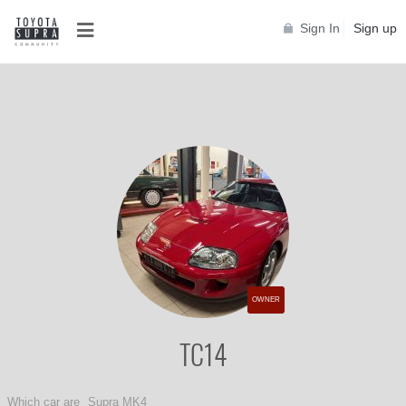
Sign In
Sign up
OWNER
TC14
Which car are
Supra MK4