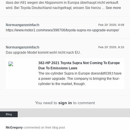
dass der A91 wegen der Abgasnorm in Europa überhaupt nicht verkauft
wird. Bei Toyota Deutschland nachgefragt, wissen Sie hierzu ...
See more
Normanganzeinfach
Feb 20 '2020, 9:09
⁣https://
www.motor1.com/news/398706/toyota-supra-no-upgrade-europe/
Normanganzeinfach
Feb 20 '2020, 9:10
Das upgrade Model kommt wohl nicht nach EU.
382-HP 2021 Toyota Supra Not Coming To Europe
Due To Emissions Laws
The six-cylinder Supra in Europe doesn&#039;t have
a power upgrade. The company is bringing the four-
cylinder to the market, though.
You need to
sign in
to comment
McGregory
commented on their blog post