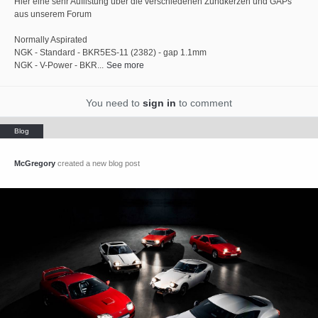
Hier eine sehr Auflistung über die verschiedenen Zündkerzen und GAPs
aus unserem Forum
Normally Aspirated
NGK - Standard - BKR5ES-11 (2382) - gap 1.1mm
NGK - V-Power - BKR...
See more
You need to
sign in
to comment
McGregory
created a new blog post