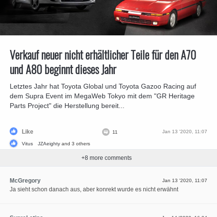
Verkauf neuer nicht erhältlicher Teile für den A70
und A80 beginnt dieses Jahr
Letztes Jahr hat Toyota Global und Toyota Gazoo Racing auf
dem Supra Event im MegaWeb Tokyo mit dem "GR Heritage
Parts Project" die Herstellung bereit...
Like
Jan 13 '2020, 11:07
11
Vitus
JZAeighty
and 3 others
+
8
more comments
McGregory
Jan 13 '2020, 11:07
Ja sieht schon danach aus, aber konrekt wurde es nicht erwähnt