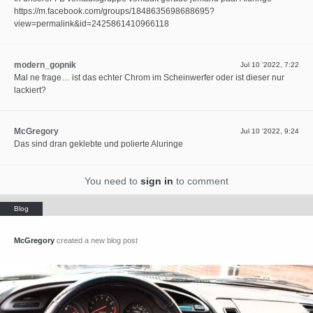
⁣https://m.facebook.com/groups/1848635698688695?
view=permalink&id=2425861410966118
modern_gopnik
Jul 10 '2022, 7:22
Mal ne frage… ist das echter Chrom im Scheinwerfer oder ist dieser nur
lackiert?
McGregory
Jul 10 '2022, 9:24
Das sind dran geklebte und polierte Aluringe
You need to
sign in
to comment
McGregory
created a new blog post