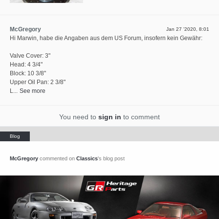
McGregory
Jan 27 '2020, 8:01
⁣Hi Marwin, habe die Angaben aus dem US Forum, insofern kein Gewähr:
Valve Cover: 3"
Head: 4 3/4"
Block: 10 3/8"
Upper Oil Pan: 2 3/8"
L...
See more
You need to
sign in
to comment
McGregory
commented on
Classics
's blog post