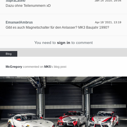
SupraLatino
Jan 14 '2020, 16:04
Dazu ohne Teilenummern xD
EmanuelAmbrus
Apr 18 '2021, 13:19
Gibt es auch Magnetschalter für den Anlasser? MK3 Baujahr 1990?
You need to
sign in
to comment
McGregory
commented on
MK5
's blog post